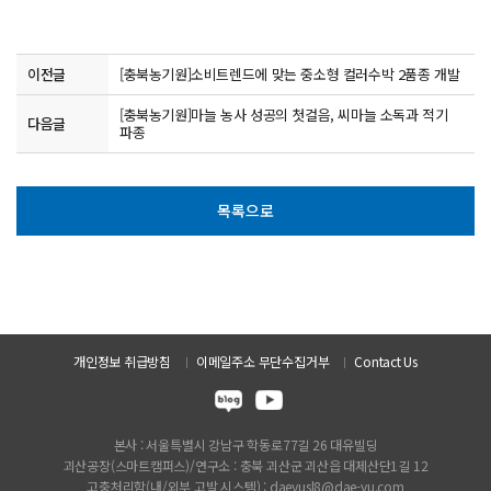
이전글
[충북농기원]소비트렌드에 맞는 중소형 컬러수박 2품종 개발
[충북농기원]마늘 농사 성공의 첫걸음, 씨마늘 소독과 적기
다음글
파종
목록으로
개인정보 취급방침
이메일주소 무단수집거부
Contact Us
본사 : 서울특별시 강남구 학동로77길 26 대유빌딩
괴산공장(스마트캠퍼스)/연구소 : 충북 괴산군 괴산읍 대제산단1길 12
고충처리함(내/외부 고발 시스템) : daeyusl8@dae-yu.com