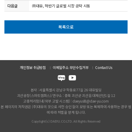
다음글
㈜대유, 하반기 글로벌 시장 공략 시동
목록으로
개인정보 취급방침
이메일주소 무단수집거부
Contact Us
본사 : 서울특별시 강남구 학동로77길 26 대유빌딩
괴산공장(스마트캠퍼스)/연구소 : 충북 괴산군 괴산읍 대제산단1길 12
고충처리함(내/외부 고발 시스템) : daeyusl8@dae-yu.com
본 페이지의 저작권은 (주)대유의 것으로 사전 승인 없이 모방 또는 복제하여 사용하는 경우 법
에 따라 처벌을 받게 됩니다.
Copytight(c) DAEYU.CO.LTD. All Rights Reserved