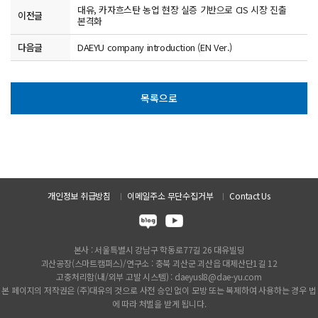
대유, 카자흐스탄 농업 현장 실증 기반으로 CIS 시장 진출
이전글
본격화
다음글
DAEYU company introduction (EN Ver.)
목록으로
개인정보 취급방침
이메일주소 무단수집거부
Contact Us
본사 : 서울특별시 강남구 학동로77길 26 대유빌딩
괴산공장(스마트캠퍼스)/연구소 : 충북 괴산군 괴산읍 대제산단1길 12
고충처리함(내/외부 고발 시스템) : daeyusl8@dae-yu.com
본 페이지의 저작권은 (주)대유의 것으로 사전 승인 없이 모방 또는 복제하여 사용하는 경우 법
에 따라 처벌을 받게 됩니다.