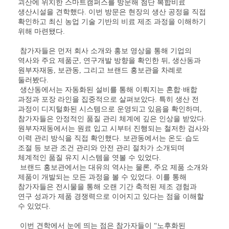
괴산에 위치한 스마트캠퍼스를 방문해 첨단 복합비료
생산시설을 견학했다
.
이번 방문은 현장의 생산 공정을 직접
확인하고 최신 농업 기술 기반의 비료 제조 과정을 이해하기
위해 마련됐다
.
참가자들은 먼저 회사 소개와 홍보 영상을 통해 기업의
역사와 주요 제품군
,
연구개발 방향을 확인한 뒤
,
생산동과
원부자재동
,
보관동
,
그리고 브랜드 홍보관을 차례로
둘러봤다
.
생산동에서는 자동화된 설비를 통해 이뤄지는 혼합
·
배합
과정과 포장 라인을 집중적으로 살펴보았다
.
특히 생산 전
과정이 디지털화된 시스템으로 운영되고 있음을 확인하며
,
참가자들은 안정적인 품질 관리 체계에 깊은 인상을 받았다
.
원부자재동에서는 원료 입고 시부터 진행되는 철저한 검사와
이력 관리 방식을 직접 확인했다
.
보관동에서는 온도
·
습도
조절 등 보관 조건 관리와 안전 관리 절차가 소개되며
체계적인 품질 유지 시스템을 엿볼 수 있었다
.
브랜드 홍보관에서는 대유의 역사는 물론
,
주요 제품 소개와
제품이 개발되는 모든 과정을 볼 수 있었다
.
이를 통해
참가자들은 전시물을 통해 오랜 기간 축적된 제조 경험과
연구 성과가 제품 경쟁력으로 이어지고 있다는 점을 이해할
수 있었다
.
이번 견학에서 눈에 띄는 점은 참가자들이
“
노후화된