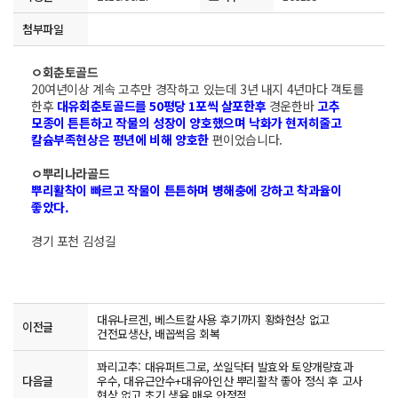
첨부파일
ㅇ회춘토골드
20여년이상 계속 고추만 경작하고 있는데 3년 내지 4년마다 객토를
한후
대유회춘토골드를 50평당 1포씩 살포한후
경운한바
고추
모종이 튼튼하고 작물의 성장이 양호했으며 낙화가 현저히줄고
칼슘부족현상은 평년에 비해 양호한
편이었습니다.
ㅇ뿌리나라골드
뿌리활착이 빠르고 작물이 튼튼하며 병해충에 강하고 착과율이
좋았다.
경기 포천 김성길
대유나르겐, 베스트칼사용 후기까지 황화현상 없고
이전글
건전묘생산, 배꼽썩음 회복
꽈리고추: 대유퍼트그로, 쏘일닥터 발효와 토양개량효과
다음글
우수, 대유근안수+대유아인산 뿌리활착 좋아 정식 후 고사
현상 없고 초기 생육 매우 안정적