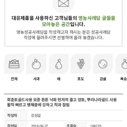
대유제품을 사용하신 고객님들의
영농사례담 글들을
모아놓은 공간
입니다.
영농성공사례담을 작성하고자 하시는 분은 성공사례담
작성에 올려주시면 선별하여 올려 놓겠습니다.
전체
사과
배
포도
감귤
복숭
회춘토골드사용 모종 튼튼 낙화 현저히 줄고 양호, 뿌리나라골드 사용
활착 빠르고 병해충에 강하고 착과 잘됨
작성자
김성길
작성일
2018.06.27
조회수
166135