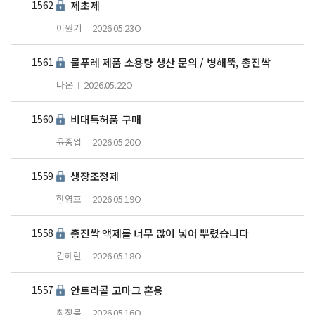
1562
제초제
이원기
2026.05.23
O
1561
물푸레 제품 소용량 생산 문의 / 병해뚝, 총진싹
다온
2026.05.22
O
1560
비대특허품 구매
윤종업
2026.05.20
O
1559
생장조정제
한영호
2026.05.19
O
1558
총진싹 액제를 너무 많이 넣어 뿌렸습니다
김혜란
2026.05.18
O
1557
안트라콜 고마그 혼용
최창목
2026.05.16
O