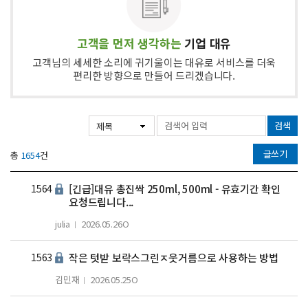
고객을 먼저 생각하는
기업 대유
고객님의 세세한 소리에 귀기울이는 대유로 서비스를 더욱
편리한 방향으로 만들어 드리겠습니다.
검색
글쓰기
총
1654
건
1564
[긴급]대유 총진싹 250ml, 500ml - 유효기간 확인
요청드립니다...
julia
2026.05.26
O
1563
작은 텃받 보락스그린ㅈ웃거름으로 사용하는 방법
김민재
2026.05.25
O