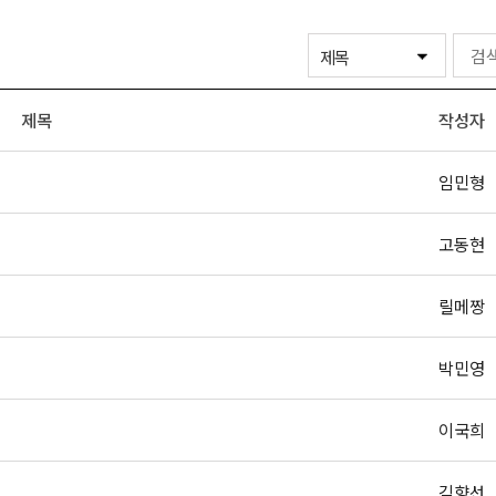
제목
작성자
임민형
고동현
릴메짱
박민영
이국희
김향선