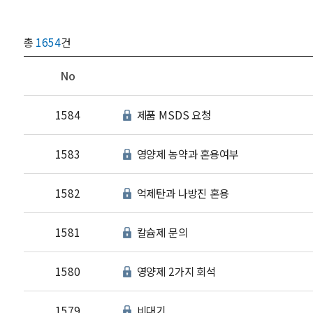
총
1654
건
No
1584
제품 MSDS 요청
1583
영양제 농약과 혼용여부
1582
억제탄과 나방진 혼용
1581
칼슘제 문의
1580
영양제 2가지 회석
1579
비대기