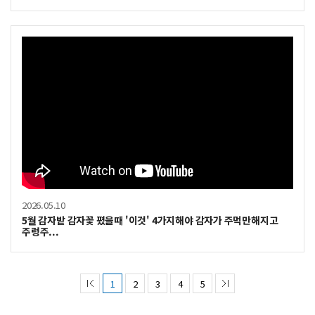
2026.05.10
5월 감자밭 감자꽃 폈을때 '이것' 4가지해야 감자가 주먹만해지고
주렁주...
1
2
3
4
5