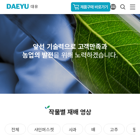
앞선 기술력으로 고객만족과
농업의 발전
을 위해 노력하겠습니다.
작물별 재배 영상
전체
샤인머스켓
사과
배
고추
딸