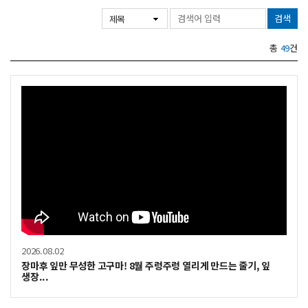
검색
총
49
건
2026.08.02
장마후 잎만 무성한 고구마! 8월 주렁주렁 열리게 만드는 줄기, 잎
생장...