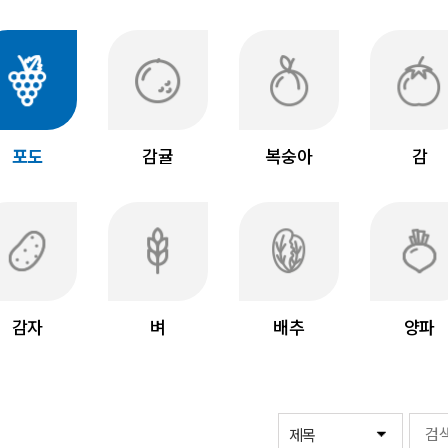
포도
감귤
복숭아
감
감자
벼
배추
양파