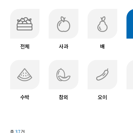
전체
사과
배
수박
참외
오이
총
37
건