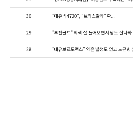
30
"대유빅4720", "브릭스칼라" 확...
29
"부진골드" 착색 잘 들어오면서 당도 잘나와 좋
28
"대유보르도맥스" 약흔 발생도 없고 노균병 찿기