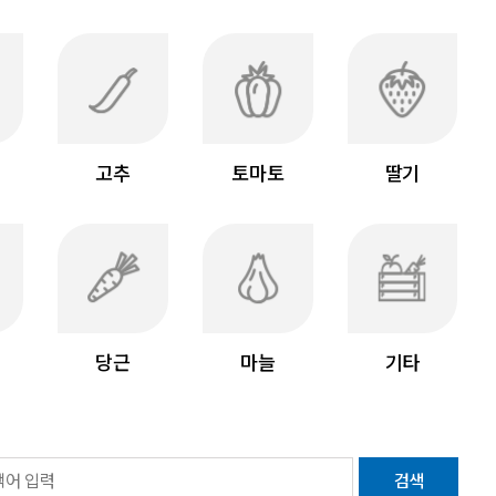
고추
토마토
딸기
당근
마늘
기타
검색