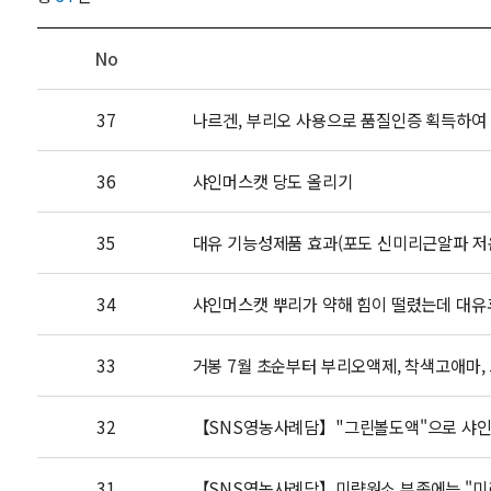
No
37
나르겐, 부리오 사용으로 품질인증 획득하여
36
샤인머스캣 당도 올리기
35
대유 기능성제품 효과(포도 신미리근알파 저온 
34
샤인머스캣 뿌리가 약해 힘이 떨렸는데 대유휴
33
거봉 7월 초순부터 부리오액제, 착색고애마, 브
32
【SNS영농사례담】"그린볼도액"으로 샤인머
31
【SNS영농사례담】미량원소 부족에는 "미리근