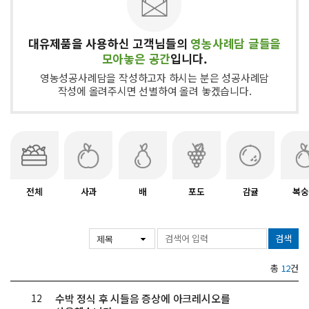
대유제품을 사용하신 고객님들의
영농사례담 글들을
모아놓은 공간
입니다.
영농성공사례담을 작성하고자 하시는 분은 성공사례담
작성에 올려주시면 선별하여 올려 놓겠습니다.
전체
사과
배
포도
감귤
복숭
검색
총
12
건
12
수박 정식 후 시들음 증상에 아크레시오를