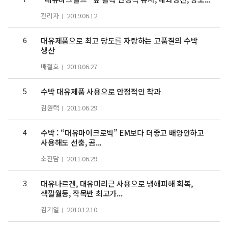
관리자
2019.06.12
6
대유제품으로 최고 당도를 자랑하는 고품질의 수박
생산
배철호
2018.06.27
5
수박 대유제품 사용으로 안정적인 착과
김원택
2011.06.29
4
수박 : “대유마이크로빅” EM보다 더좋고 배양안하고
사용해도 선충, 곰...
소진담
2011.06.29
3
대유나르겐, 대유미리근 사용으로 냉해피해 회복,
색깔월등, 작목반 최고가...
김기열
2010.12.10