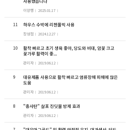
사용했습니다
이양행
2025.01.17
11
하우스 수박에 리첸풀빅 사용
장성점
2024.12.27
10
활착 빠르고 초기 생육 좋아, 당도와 비대, 암꽃 크고
꽃가루 활력이 좋...
관리자
2019.06.12
9
대유제품 사용으로 활착 빠르고 염류장해 피해에 많은
도움
관리자
2019.06.12
8
"충사탄" 살포 진딧물 방제 효과
관리자
2019.06.12
7
"대유마그골드" 잎 활력 안정적 유지, 대과생산, 당도...