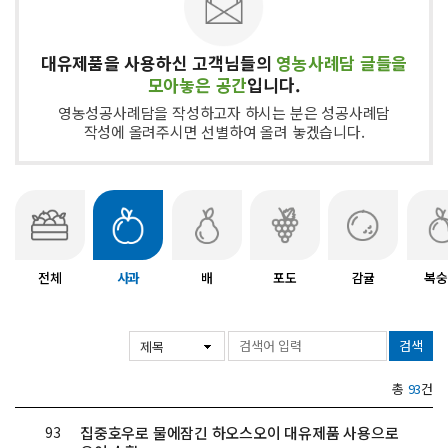
대유제품을 사용하신 고객님들의
영농사례담 글들을
모아놓은 공간
입니다.
영농성공사례담을 작성하고자 하시는 분은 성공사례담
작성에 올려주시면 선별하여 올려 놓겠습니다.
전체
사과
배
포도
감귤
복숭
검색
총
93
건
93
집중호우로 물에잠긴 하오스오이 대유제품 사용으로