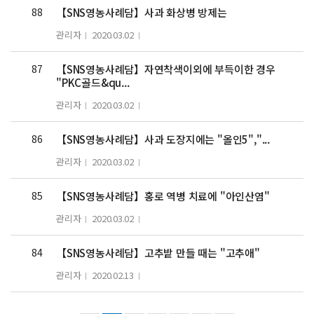
88
【SNS영농사례담】사과 화상병 방제는
관리자
2020.03.02
87
【SNS영농사례담】자연착색이외에 부득이한 경우
"PKC골드&qu...
관리자
2020.03.02
86
【SNS영농사례담】사과 도장지에는 "올인5","...
관리자
2020.03.02
85
【SNS영농사례담】홍로 역병 치료에 "아인산염"
관리자
2020.03.02
84
【SNS영농사례담】고추밭 만들 때는 "고추애"
관리자
2020.02.13