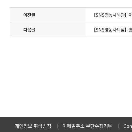
이전글
【SNS영농사례담】자연
다음글
【SNS영농사례담】홍
개인정보 취급방침
이메일주소 무단수집거부
Con