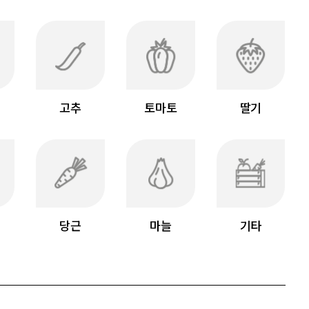
고추
토마토
딸기
당근
마늘
기타