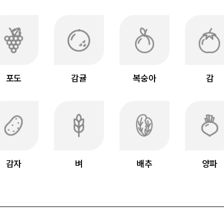
포도
감귤
복숭아
감
감자
벼
배추
양파