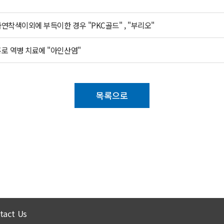
착색이외에 부득이한 경우 "PKC골드" , "부리오"
로 역병 치료에 "아인산염"
목록으로
tact Us