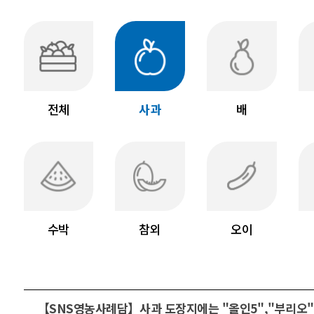
전체
사과
배
수박
참외
오이
【SNS영농사례담】사과 도장지에는 "올인5","부리오"