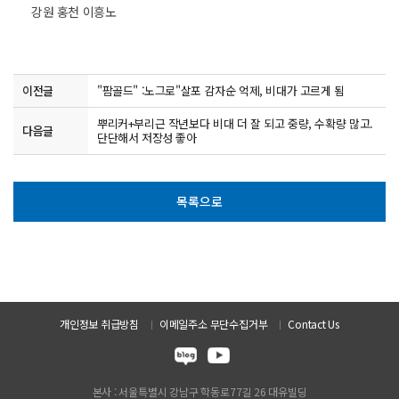
강원 홍천 이흥노
이전글
"팜골드" :노그로"살포 감자순 억제, 비대가 고르게 됨
뿌리커+부리근 작년보다 비대 더 잘 되고 중량, 수확량 많고.
다음글
단단해서 저장성 좋아
목록으로
개인정보 취급방침
이메일주소 무단수집거부
Contact Us
본사 : 서울특별시 강남구 학동로77길 26 대유빌딩