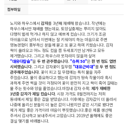
첨부파일
노지와 하우스에서
감자
를 3년째 재배해 왔습니다. 작년에는
하우스에서만 재배를 했는데요. 토양살충제는 뿌리지 않아도
다행히 벌레 먹거나 하지 않고 예쁘게 컸습니다. 크기가 조금
아쉬움으로 남아서 이번에는 잘 키워야지 하는 마음으로 주변
영농경험이 풍부하신 분들께 묻고 또 묻고 하며 키웠습니다. 감자
싹이 올라오고 어느 정도 컸을 쯤 두세포기만 남겨두고 모두
제거했습니다. 그리고 하우스라 웃자라지 않을까 싶어
"대유다칼슘"
을
두 번 관주했습니다
.
"슈퍼 50"
은
한 번 정도 엽면
시비했습니다
. 그리고 감자꽃이 질무렵
"대유근비대"
를
두 번 정도
관주해주었습니다
. 꽃이 피고 질 무렵에는 특히 물을 자주
주었습니다. 물이 중요하다고 했는데 감자가 땅속 작물이라 혹시
과하게 주면 썩을 것이 걱정되어 꽃이 완전히 지고 싹이 죽어 갈때는
물 주는 횟수와 양을 줄였습니다.마침내 감자 수확.
제가 재배한
3년중 감자가 제일 컸습니다
. 시장 가격도 8월전까지는 저희
동네에서 제일 좋은 값을 받았습니다. 이후에는 감자값이 더 올라서
나중에 올리신 분들이 더 높은 값이 나왔지만 같은 시기로 봤다면
제가 제일 좋은 가격이라 마음이 뿌듯했습니다.좋은 제품 생산해
주셔서 감사하고 보내주셔서 고맙습니다. 2019년 올해에도 좋은
결실 맺기를 바래봅니다.