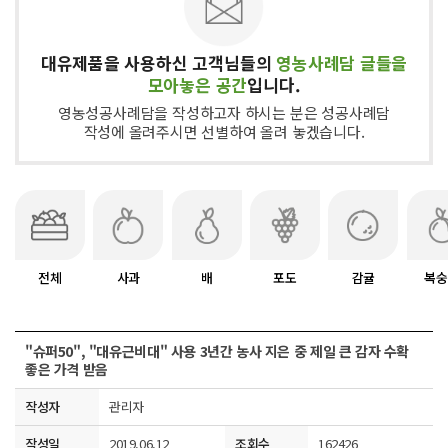
대유제품을 사용하신 고객님들의
영농사례담 글들을
모아놓은 공간
입니다.
영농성공사례담을 작성하고자 하시는 분은 성공사례담
작성에 올려주시면 선별하여 올려 놓겠습니다.
전체
사과
배
포도
감귤
복숭
"슈퍼50", "대유근비대" 사용 3년간 농사 지은 중 제일 큰 감자 수확
좋은 가격 받음
작성자
관리자
작성일
2019.06.12
조회수
162426