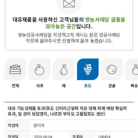
대유제품을 사용하신 고객님들의
영농사례담 글들을
모아놓은 공간
입니다.
영농성공사례담을 작성하고자 하시는 분은 성공사례담
작성에 올려주시면 선별하여 올려 놓겠습니다.
전체
사과
배
포도
감귤
복숭
대유 기능성제품 효과(포도 신미리근알파 저온 냉해 피해 예방 확실히
효과, 잎 관리 보캅엠지, 나르겐 부리오 고품질포도 생산)
작성자
관리자
작성일
2020.06.04
조회수
168454