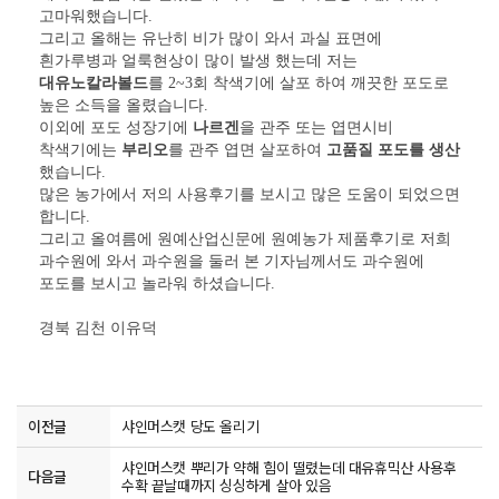
고마워했습니다
.
그리고 올해는 유난히 비가 많이 와서 과실 표면에
흰가루병과 얼룩현상이 많이 발생 했는데 저는
대유노칼라볼드
를
2~3
회 착색기에 살포 하여 깨끗한 포도로
높은 소득을 올렸습니다
.
이외에 포도 성장기에
나르겐
을 관주 또는 엽면시비
착색기에는
부리오
를 관주 엽면 살포하여
고품질 포도를 생산
했습니다
.
많은 농가에서 저의 사용후기를 보시고 많은 도움이 되었으면
합니다
.
그리고 올여름에 원예산업신문에 원예농가 제품후기로 저희
과수원에 와서 과수원을 둘러 본 기자님께서도 과수원에
포도를 보시고 놀라워 하셨습니다
.
경북 김천 이유덕
이전글
샤인머스캣 당도 올리기
샤인머스캣 뿌리가 약해 힘이 떨렸는데 대유휴믹산 사용후
다음글
수확 끝날때까지 싱싱하게 살아 있음