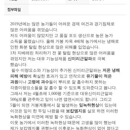
첨부파일
2019
년에는 많은 농가들이 어려운 경제 여건과 경기침체로
많은 어려움을 겪었습니다
.
저도 어려움이 많았지만 고 품질 포도 생산으로 높은 농가
소득을 올렸습니다
.
올해 거봉 자옥
4
배체 농가에서는 냉해로
인한 화분 탈립 현상으로 많은 피해를 입었습니다
.
1
차 지베레린 처리하기 전 꽃 탈립 현상으로 많은 어려움을
겪었지만 저는 대유 기능성제품
신미리근알파
로 극복
했습니다
.
필수 미량요소와 기능성이 추가된 신미리근알파는
저온 냉해
피해 예방
에 확실한 효과가 있고 연작으로
유기물이 적은
과원
이나
고령에 과수
들이 뿌리로 잘 흡수하지 못하는
각종미량요소들을 잘 흡수 할 수 있도록 도와준다고 봅니다
.
그래서 저는
4
월초에
1,000
평 기준으로 대유신미리근알파
500g
포를 관주하고 잎이 나면 엽면시비도 합니다
.
그리고
5
월이 되면 거봉계통에서 잘 발생하는
잎녹하현상
이 있는데
이것은 잎이 한 두잎 나왔을 때
보캅엠지
를 살포 하면 이러한
녹화현상을 미연에 예방 할 수 있습니다
.
이웃 농가에서 이러한 녹하현상 때문에 고생을 많이 했는데
제가 보캅엠지를 권했는데 이후로는 녹화현상이 없어 졌다고