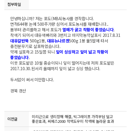
첨부파일
안녕하십니까? 저는 포도(MBA)농사를 경작합니다.
면적644평 논에 500주가량 심어서 포도농사를 재배합니다..
봄부터 관리를하고 해서 포도가
열매가 굵고 작황이 좋았습니다
.
착색기 되어서 대유색빠리와 3번치고 마지막농약살포시 2017.8.31
대유갈반뚝
500g1봉,
대유뉴나르겐
500g 1봉 물5말에 타서
충전분무기로 살포하였습니다.
약제 살포하고 15일쯤 되니
잎이 싱싱하고 잎이 넓고 작황이
좋았습니다
.
이웃 포도밭은 10월 중순이되니 잎이 떨어지는데 저희 포도밭은
2017.10.30.된서리 올때까지 잎이 넓고 싱싱 했습니다.
두서없이 써서 미안합니다.
경북 경산
미리근으로 생리장해 해결, 빅그레이프 가격부담 덜고
이전글
좋은효과, 씨에스2000 착색도우미 착색에 놀라운 효과