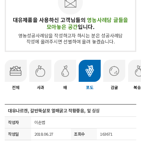
대유제품을 사용하신 고객님들의
영농사례담 글들을
모아놓은 공간
입니다.
영농성공사례담을 작성하고자 하시는 분은 성공사례담
작성에 올려주시면 선별하여 올려 놓겠습니다.
전체
사과
배
포도
감귤
복숭
대유나르겐, 갈반뚝살포 열매굵고 작황좋음, 잎 싱싱
작성자
이손범
작성일
2018.06.27
조회수
163671