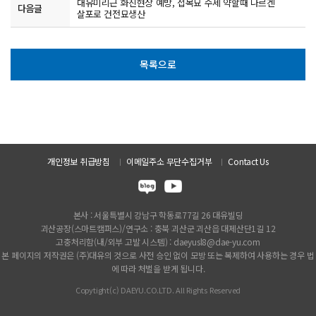
대유미리근 화진현상 예방, 접목묘 수세 약할때 나르겐
다음글
살포로 건전묘생산
목록으로
개인정보 취급방침
이메일주소 무단수집거부
Contact Us
본사 : 서울특별시 강남구 학동로77길 26 대유빌딩
괴산공장(스마트캠퍼스)/연구소 : 충북 괴산군 괴산읍 대제산단1길 12
고충처리함(내/외부 고발 시스템) : daeyusl8@dae-yu.com
본 페이지의 저작권은 (주)대유의 것으로 사전 승인 없이 모방 또는 복제하여 사용하는 경우 법
에 따라 처벌을 받게 됩니다.
Copytight(c) DAEYU.CO.LTD. All Rights Reserved