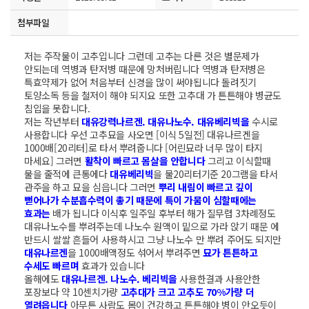
첨부파일
저는 주작물이 고추입니다 그런데 고추는 다른 것은 별문제가
안되는데 역병과 탄저병 때문에 망처버립니다 역병과 탄저병은
특효약제가 없어 처음부터 신경을 많이 써야됩니다 돌려짓기
토양소독 등을 철저이 해야 되지요 또한 고추대 가 튼튼해야 병균도
침입을 못합니다.
저는 작년부터
대유강력나르겐. 대유나노수. 대유베리빅을
수시로
사용합니다 우선 고추묘을 사오면 [이식 5일전] 대유나르겐을
1000배[20리터]로 타서 뿌려줍니다 [어린묘라 너무 많이 타지
마세요] 그러면
활착이 빠르고 몸살을 안합니다
그리고 이식할때
물을 줄적에 큰통에다
대유베리빅
을 물20리터기준 20그램을 타서
관주을 하고 묘을 심읍니다 그러면
뿌리 내림이 빠르고 깊이
뻗어나가 수분흡수력이 촣기 때문에 특이 가뭄이 심할때에는
효과는
배가 됩니다 이식후 일주일 후부터 해가 질무렵 3차례정도
대유나노수를 뿌려주는데 나노수 원액이 밑으로 가라 앉기 때문 에
반드시 쌀쌀 흔들어 사용하시고 그냥 나노수 만 뿌려 주어도 되지만
대유나르겐
을 1000배액정도 섞어서 뿌려주면
묘가 튼튼하고
수세도 빠르며
효과가 있습니다
올해에도
대유나르겐. 나노수. 베리빅을
사용한결과 사용안한
포장보다 약 10센치가량
고추대가 크고 고추도 70%가량 더
열려읍니다
아무튼 사람도 몸이 건강하고 튼튼해야 병이 안오듯이