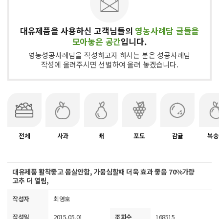
대유제품을 사용하신 고객님들의
영농사례담 글들을
모아놓은 공간
입니다.
영농성공사례담을 작성하고자 하시는 분은 성공사례담
작성에 올려주시면 선별하여 올려 놓겠습니다.
전체
사과
배
포도
감귤
복숭
대유제품 활착좋고 몸살안함, 가뭄심할때 더욱 효과 좋음 70%가량
고추 더 열림,
작성자
최영호
작성일
2015.05.01
조회수
168515