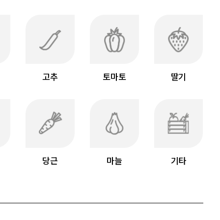
고추
토마토
딸기
당근
마늘
기타