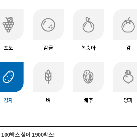
포도
감귤
복숭아
감
감자
벼
배추
양파
100박스 심어 1900박스!