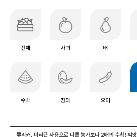
전체
사과
배
수박
참외
오이
뿌리커, 미리근 사용으로 다른 농가보다 2배의 수확! 씨앗 